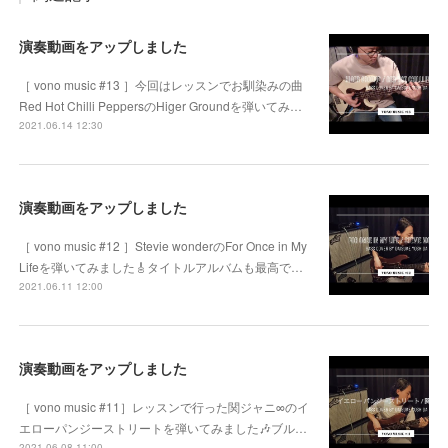
演奏動画をアップしました
［ vono music #13 ］今回はレッスンでお馴染みの曲
Red Hot Chilli PeppersのHiger Groundを弾いてみ…
2021.06.14 12:30
演奏動画をアップしました
［ vono music #12 ］Stevie wonderのFor Once in My
Lifeを弾いてみました🎸タイトルアルバムも最高で…
2021.06.11 12:00
演奏動画をアップしました
［ vono music #11］レッスンで行った関ジャニ∞のイ
エローパンジーストリートを弾いてみました🎶ブル…
2021.06.08 11:00