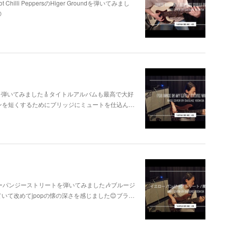
hilli PeppersのHiger Groundを弾いてみまし

in My Lifeを弾いてみました🎸タイトルアルバムも最高で大好
ンを短くするためにブリッジにミュートを仕込ん…
イエローパンジーストリートを弾いてみました🎶ブルージ
て改めてjpopの懐の深さを感じました😊ブラ…