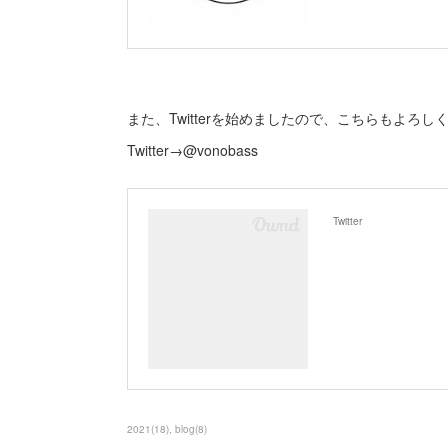
また、Twitterを始めましたので、こちらもよろ
Twitter→@vonobass
Twitter
2021
(
18
)
blog
(
8
)