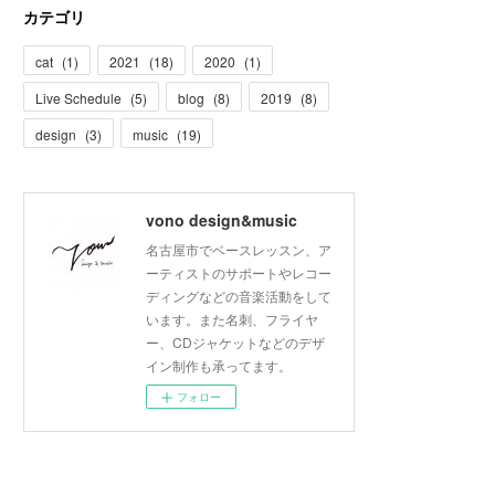
(
3
)
(
1
)
カテゴリ
(
5
)
(
4
)
cat
(
1
)
2021
(
18
)
2020
(
1
)
(
3
)
Live Schedule
(
5
)
blog
(
8
)
2019
(
8
)
design
(
3
)
music
(
19
)
vono design&music
名古屋市でベースレッスン、ア
ーティストのサポートやレコー
ディングなどの音楽活動をして
います。また名刺、フライヤ
ー、CDジャケットなどのデザ
イン制作も承ってます。
フォロー