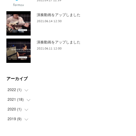
2022.09.27 12:39
演奏動画をアップしました
2021.06.14 12:30
演奏動画をアップしました
2021.06.11 12:00
アーカイブ
2022
(
1
)
2021
(
18
(
1
)
)
2020
(
1
)
(
3
)
(
3
)
2019
(
9
)
(
1
)
(
4
)
(
1
)