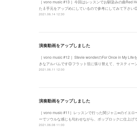
［ vono music #13 ］今回はレッスンでお馴染みの曲Red Hot C
た🎸手元をアップめにしているので参考にしてみて下さい
2021.06.14 12:30
演奏動画をアップしました
［ vono music #12 ］Stevie wonderのFor Once 
きなアルバムです😊フラット弦に張り替えて、サスティー
2021.06.11 12:00
演奏動画をアップしました
［ vono music #11］レッスンで行った関ジャニ∞の
ーでソウルな感じも匂わせながら、ポップロックに仕上げてい
2021.06.08 11:00