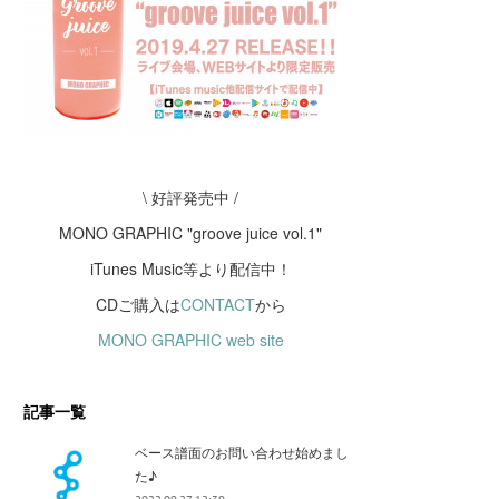
\ 好評発売中 /
MONO GRAPHIC "groove juice vol.1"
iTunes Music等より配信中！
CDご購入は
CONTACT
から
MONO GRAPHIC web site
記事一覧
ベース譜面のお問い合わせ始めまし
た♪