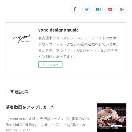
vono design&music
名古屋市でベースレッスン、アーティストのサポー
トやレコーディングなどの音楽活動をしています。
また名刺、フライヤー、CDジャケットなどのデザ
イン制作も承ってます。
フォロー
関連記事
演奏動画をアップしました
［ vono music #13 ］今回はレッスンでお馴染みの曲
Red Hot Chilli PeppersのHiger Groundを弾いてみ…
2021.06.14 12:30