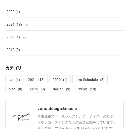
2022
(
1
)
(
1
)
2021
(
18
)
(
3
)
2020
(
1
)
(
3
)
(
1
)
2019
(
9
)
(
4
)
(
1
)
カテゴリ
(
3
)
(
1
)
cat
(
1
)
2021
(
18
)
2020
(
1
)
Live Schedule
(
5
)
(
5
)
(
4
)
blog
(
8
)
2019
(
8
)
design
(
3
)
music
(
19
)
(
3
)
vono design&music
名古屋市でベースレッスン、アーティストのサポー
トやレコーディングなどの音楽活動をしています。
また名刺、フライヤー、CDジャケットなどのデザ