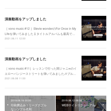
演奏動画をアップしました
［ vono music #12 ］Stevie wonderのFor Once in My
Lifeを弾いてみました🎸タイトルアルバムも最高で…
2021.06.11 12:00
演奏動画をアップしました
［ vono music #11］レッスンで行った関ジャニ∞のイ
エローパンジーストリートを弾いてみました🎶ブル…
2021.06.08 11:00
2019.08.16 00:00
2019.08.12 06:00
印刷費込み！リーズナブル
WEBサイトリニューアル
なシンプル名刺